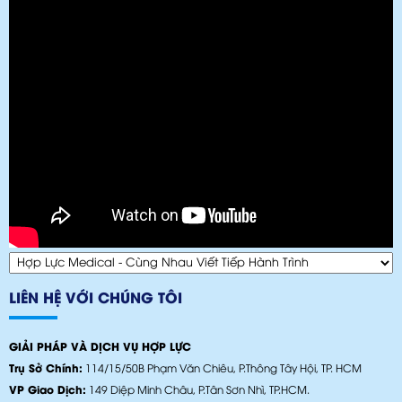
LIÊN HỆ VỚI CHÚNG TÔI
GIẢI PHÁP VÀ DỊCH VỤ HỢP LỰC
Trụ Sở Chính:
114/15/50B Phạm Văn Chiêu, P.Thông Tây Hội, TP. HCM
VP Giao Dịch:
149 Diệp Minh Châu, P.Tân Sơn Nhì, TP.HCM.