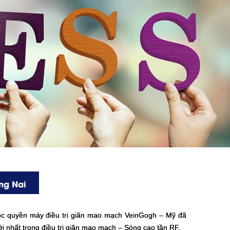
ng Nai
độc quyền
máy điều trị giãn mao mạch VeinGogh
– Mỹ đã
i nhất trong điều trị giãn mao mạch – Sóng cao tần RF.