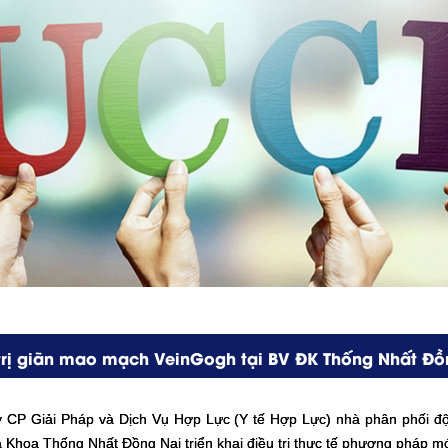
rị giãn mao mạch VeinGogh tại BV ĐK Thống Nhất Đồ
y CP Giải Pháp và Dịch Vụ Hợp Lực (Y tế Hợp Lực) nhà phân phối 
 Khoa Thống Nhất Đồng Nai triển khai điều trị thực tế phương pháp mớ