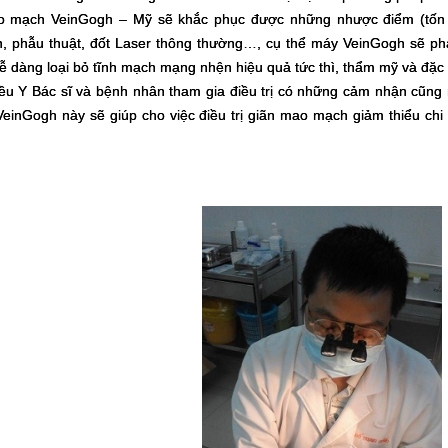
ao mạch VeinGogh – Mỹ sẽ khắc phục được những nhược điểm (tốn kém
 phẫu thuật, đốt Laser thông thường…, cụ thể máy VeinGogh sẽ phá
ễ dàng loại bỏ tĩnh mạch mạng nhện hiệu quả tức thì, thẩm mỹ và đặc 
nhiều Y Bác sĩ và bệnh nhân tham gia điều trị có những cảm nhận cũng 
inGogh này sẽ giúp cho việc điều trị giãn mao mạch giảm thiểu chi