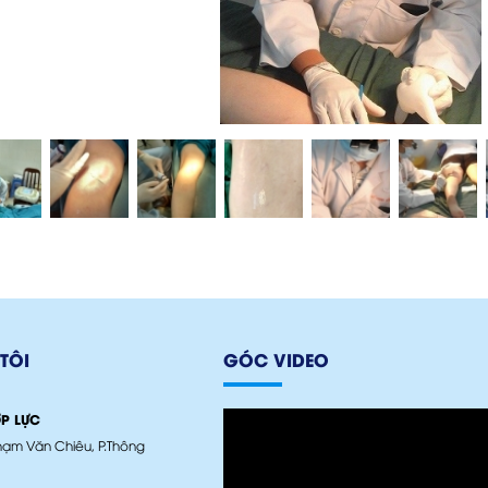
TÔI
GÓC VIDEO
ỢP LỰC
ạm Văn Chiêu, P.Thông