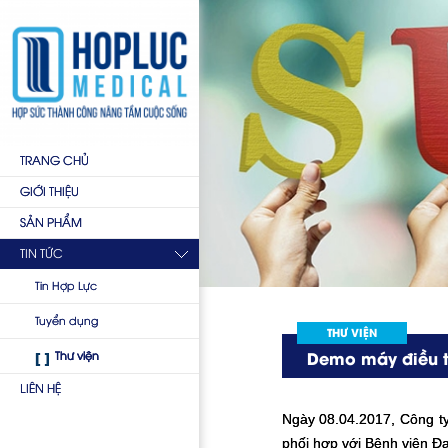
TRANG CHỦ
GIỚI THIỆU
SẢN PHẨM
TIN TỨC
Tin Hợp Lực
Tuyển dụng
THƯ VIỆN
Thư viện
Demo máy điều t
LIÊN HỆ
Ngày 08.04.2017, Công t
phối hợp với Bệnh viện Đa