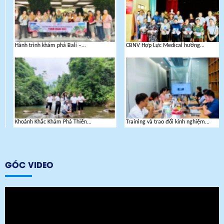
Hành trình khám phá Bali –...
CBNV Hợp Lực Medical hướng...
Khoảnh Khắc Khám Phá Thiên...
Training và trao đổi kinh nghiệm...
GÓC VIDEO