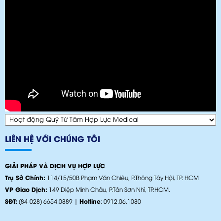
LIÊN HỆ VỚI CHÚNG TÔI
GIẢI PHÁP VÀ DỊCH VỤ HỢP LỰC
Trụ Sở Chính:
114/15/50B Phạm Văn Chiêu, P.Thông Tây Hội, TP. HCM
VP Giao Dịch:
149 Diệp Minh Châu, P.Tân Sơn Nhì, TP.HCM.
SĐT:
(84-028) 6654.0889 |
Hotline
: 0912.06.1080