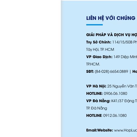
LIÊN HỆ VỚI CHÚNG 
GIẢI PHÁP VÀ DỊCH VỤ H
Trụ Sở Chính:
114/15/50B Ph
Tây Hội, TP. HCM
VP Giao Dịch:
149 Diệp Minh
TP.HCM.
SĐT:
(84-028) 6654.0889 |
Ho
VP Hà Nộ
i:
25 Nguyễn Văn Trỗ
HOTLINE:
0906.06.1080
VP Đà Nẵng:
K41/37 Đặng Th
TP. Đà Nẵng
HOTLINE
: 0912.06.1080
Email:
Website:
www.
HopLu