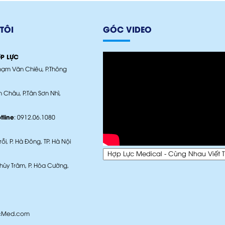
TÔI
GÓC VIDEO
ỢP LỰC
ạm Văn Chiêu, P.Thông
 Châu, P.Tân Sơn Nhì,
Ra mắt câu lạc bộ
Hội thảo về dinh
Hợp Lực M
bệnh...
dưỡng...
Cùng N
tline
: 0912.06.1080
i, P. Hà Đông, TP. Hà Nội
Hội nghi VTE trong
Hội nghị gây mê
Quỹ Từ 
thai...
hồi...
Lực
ùy Trâm, P. Hòa Cường,
cMed.com