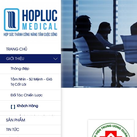
TRANG CHỦ
GIỚI THIỆU
Thông điệp
Tầm Nhìn - Sứ Mệnh - Giá
Trị Cốt Lõi
Đối Tác Chiến Lược
Khách Hàng
Lịch sử hình thành và phát
SẢN PHẨM
triển
TIN TỨC
Ý nghĩa Logo Hợp Lực